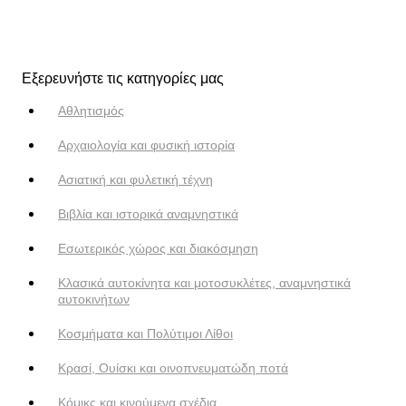
Εξερευνήστε τις κατηγορίες μας
Αθλητισμός
Αρχαιολογία και φυσική ιστορία
Ασιατική και φυλετική τέχνη
Βιβλία και ιστορικά αναμνηστικά
Εσωτερικός χώρος και διακόσμηση
Κλασικά αυτοκίνητα και μοτοσυκλέτες, αναμνηστικά
αυτοκινήτων
Κοσμήματα και Πολύτιμοι Λίθοι
Κρασί, Ουίσκι και οινοπνευματώδη ποτά
Κόμικς και κινούμενα σχέδια