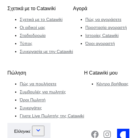
Σχετικά με το Catawiki
Αγορά
Σχετικά με το Catawiki
Πώς να αγοράσετε
Οι ειδικοί μας
Προστασία αγοραστή
Σταδιοδρομία
Ιστορίες Catawiki
Τύπος
Όροι αγοραστή
Συνεργασία με την Catawiki
Πώληση
Η Catawiki μου
Πώς να πουλήσετε
Κέντρο βοήθειας
Συμβουλές για πωλητές
Όροι Πωλητή
Συνεργάτες
Γίνετε Live Πωλητής της Catawiki