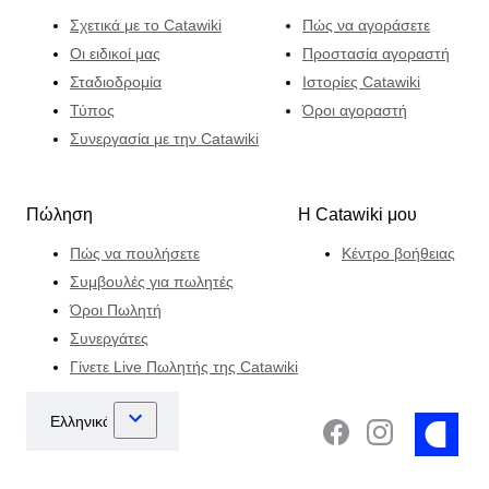
Σχετικά με το Catawiki
Πώς να αγοράσετε
Οι ειδικοί μας
Προστασία αγοραστή
Σταδιοδρομία
Ιστορίες Catawiki
Τύπος
Όροι αγοραστή
Συνεργασία με την Catawiki
Πώληση
Η Catawiki μου
Πώς να πουλήσετε
Κέντρο βοήθειας
Συμβουλές για πωλητές
Όροι Πωλητή
Συνεργάτες
Γίνετε Live Πωλητής της Catawiki