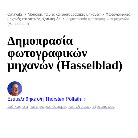
Catawiki
Μουσική, ταινίες και φωτογραφικές μηχανές
Φωτογραφικές
μηχανές και οπτικός εξοπλισμός
Δημοπρασία φωτογραφικών μηχανών
(Hasselblad)
Δημοπρασία
φωτογραφικών
μηχανών (Hasselblad)
Επιμελήθηκε ο/η
Thorsten
Pöllath
Ειδικός στη κατηγορία Κάμερες και Οπτικός εξοπλισμός