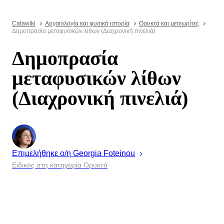
Catawiki
Αρχαιολογία και φυσική ιστορία
Ορυκτά και μετεωρίτες
Δημοπρασία μεταφυσικών λίθων (Διαχρονική πινελιά)
Δημοπρασία
μεταφυσικών λίθων
(Διαχρονική πινελιά)
Επιμελήθηκε ο/η
Georgia
Foteinou
Ειδικός στη κατηγορία Ορυκτά