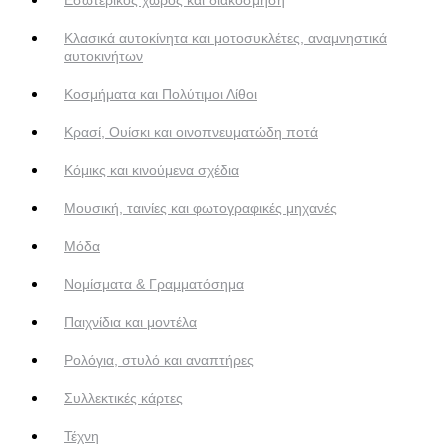
Κλασικά αυτοκίνητα και μοτοσυκλέτες, αναμνηστικά
αυτοκινήτων
Κοσμήματα και Πολύτιμοι Λίθοι
Κρασί, Ουίσκι και οινοπνευματώδη ποτά
Κόμικς και κινούμενα σχέδια
Μουσική, ταινίες και φωτογραφικές μηχανές
Μόδα
Νομίσματα & Γραμματόσημα
Παιχνίδια και μοντέλα
Ρολόγια, στυλό και αναπτήρες
Συλλεκτικές κάρτες
Τέχνη