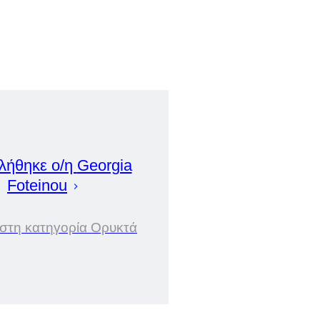
λήθηκε ο/η
Georgia
Foteinou
 στη κατηγορία Ορυκτά