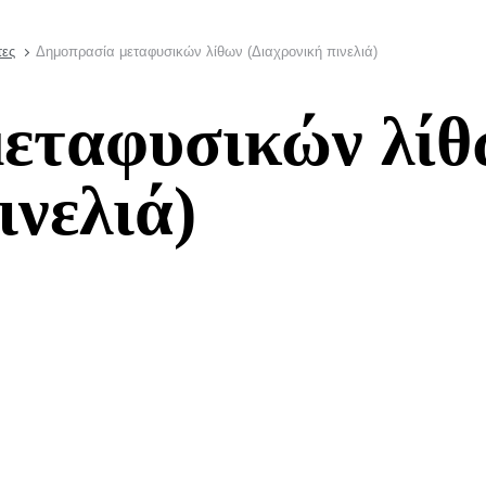
τες
Δημοπρασία μεταφυσικών λίθων (Διαχρονική πινελιά)
εταφυσικών λίθ
ινελιά)