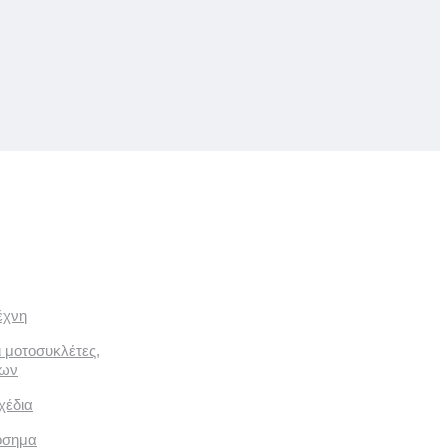
έχνη
ι μοτοσυκλέτες,
των
χέδια
όσημα