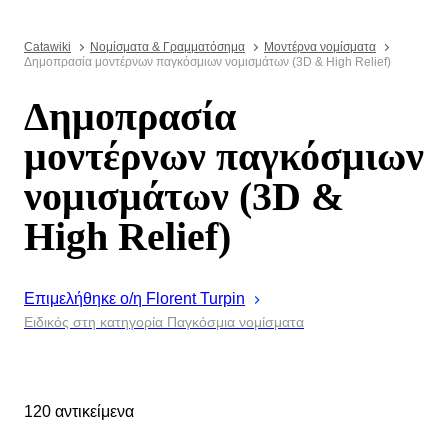
Catawiki
Νομίσματα & Γραμματόσημα
Μοντέρνα νομίσματα
Δημοπρασία μοντέρνων παγκόσμιων νομισμάτων (3D & High Relief)
Δημοπρασία
μοντέρνων παγκόσμιων
νομισμάτων (3D &
High Relief)
Επιμελήθηκε ο/η
Florent
Turpin
Ειδικός στη κατηγορία Παγκόσμια νομίσματα
120 αντικείμενα