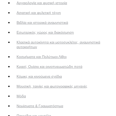
Αρχαιολογία και φυσική ιστορία
Ασιατική και φυλετική τέχνη
Βιβλία και ιστορικά αναμνηστικά
Εσωτερικός χώρος και διακόσμηση
Κλασικά αυτοκίνητα και μοτοσυκλέτες, αναμνηστικά
αυτοκινήτων
Κοσμήματα και Πολύτιμοι Λίθοι
Κρασί, Ουίσκι και οινοπνευματώδη ποτά
Κόμικς και κινούμενα σχέδια
Μουσική, ταινίες και φωτογραφικές μηχανές
Μόδα
Νομίσματα & Γραμματόσημα
Παιχνίδια και μοντέλα