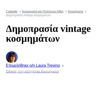
Catawiki
Κοσμήματα και Πολύτιμοι Λίθοι
Κοσμήματα
Δημοπρασία vintage κοσμημάτων
Δημοπρασία vintage
κοσμημάτων
Επιμελήθηκε ο/η
Laura
Trevino
Ειδικός στη κατηγορία Κοσμήματα