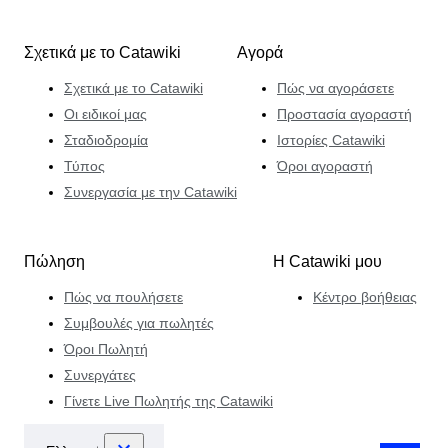
Σχετικά με το Catawiki
Αγορά
Σχετικά με το Catawiki
Πώς να αγοράσετε
Οι ειδικοί μας
Προστασία αγοραστή
Σταδιοδρομία
Ιστορίες Catawiki
Τύπος
Όροι αγοραστή
Συνεργασία με την Catawiki
Πώληση
Η Catawiki μου
Πώς να πουλήσετε
Κέντρο βοήθειας
Συμβουλές για πωλητές
Όροι Πωλητή
Συνεργάτες
Γίνετε Live Πωλητής της Catawiki