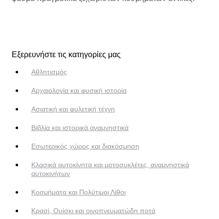
Εξερευνήστε τις κατηγορίες μας
Αθλητισμός
Αρχαιολογία και φυσική ιστορία
Ασιατική και φυλετική τέχνη
Βιβλία και ιστορικά αναμνηστικά
Εσωτερικός χώρος και διακόσμηση
Κλασικά αυτοκίνητα και μοτοσυκλέτες, αναμνηστικά
αυτοκινήτων
Κοσμήματα και Πολύτιμοι Λίθοι
Κρασί, Ουίσκι και οινοπνευματώδη ποτά