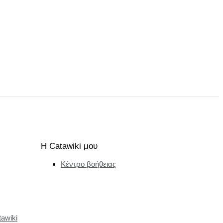
Η Catawiki μου
Κέντρο βοήθειας
tawiki