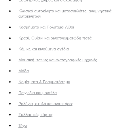
Κλασικά αυτοκίνητα και μοτοσυκλέτες, αναμνηστικά
αυτοκινήτων
Κοσμήματα και Πολύτιμοι Λίθοι
Κρασί, Ουίσκι και οινοπνευματώδη ποτά
Κόμικς και κινούμενα σχέδια
Μουσική, ταινίες και φωτογραφικές μηχανές
Μόδα
Νομίσματα & Γραμματόσημα
Παιχνίδια και μοντέλα
Ρολόγια, στυλό και αναπτήρες
Συλλεκτικές κάρτες
Τέχνη