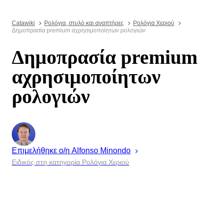
Catawiki
Ρολόγια, στυλό και αναπτήρες
Ρολόγια Χεριού
Δημοπρασία premium αχρησιμοποίητων ρολογιών
Δημοπρασία premium
αχρησιμοποίητων
ρολογιών
Επιμελήθηκε ο/η
Alfonso
Minondo
Ειδικός στη κατηγορία Ρολόγια Χεριού