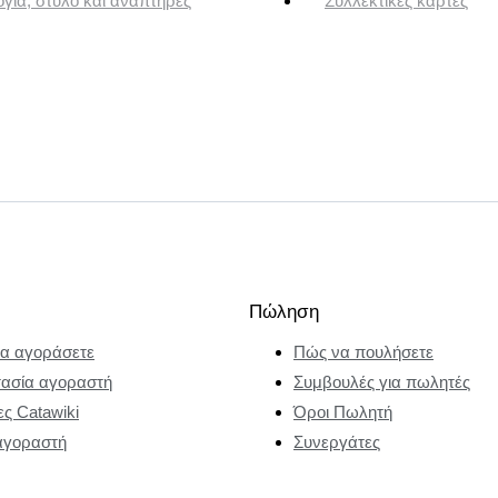
για, στυλό και αναπτήρες
Συλλεκτικές κάρτες
Πώληση
α αγοράσετε
Πώς να πουλήσετε
ασία αγοραστή
Συμβουλές για πωλητές
ες Catawiki
Όροι Πωλητή
αγοραστή
Συνεργάτες