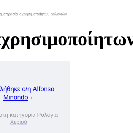
ημοπρασία αχρησιμοποίητων ρολογιών
χρησιμοποίητων
λήθηκε ο/η
Alfonso
Minondo
 στη κατηγορία Ρολόγια
Χεριού