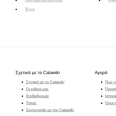
Παιχνίδια και μοντέλα
Ρολό
Τέχνη
Σχετικά με το Catawiki
Αγορά
Σχετικά με το Catawiki
Πώς ν
Οι ειδικοί μας
Προστ
Σταδιοδρομία
Ιστορί
Τύπος
Όροι 
Συνεργασία με την Catawiki