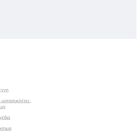
έχνη
ι μοτοσυκλέτες,
των
χέδια
όσημα