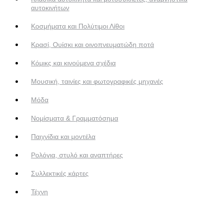
αυτοκινήτων
Κοσμήματα και Πολύτιμοι Λίθοι
Κρασί, Ουίσκι και οινοπνευματώδη ποτά
Κόμικς και κινούμενα σχέδια
Μουσική, ταινίες και φωτογραφικές μηχανές
Μόδα
Νομίσματα & Γραμματόσημα
Παιχνίδια και μοντέλα
Ρολόγια, στυλό και αναπτήρες
Συλλεκτικές κάρτες
Τέχνη