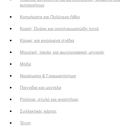
αυτοκινήτων
Κοσμήματα και Πολύτιμοι Λίθοι
Κρασί, Ουίσκι και οινοπνευματώδη ποτά
Κόμικς και κινούμενα σχέδια
Μουσική, ταινίες και φωτογραφικές μηχανές
Μόδα
Νομίσματα & Γραμματόσημα
Παιχνίδια και μοντέλα
Ρολόγια, στυλό και αναπτήρες
Συλλεκτικές κάρτες
Τέχνη