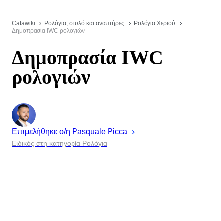
Catawiki
Ρολόγια, στυλό και αναπτήρες
Ρολόγια Χεριού
Δημοπρασία IWC ρολογιών
Δημοπρασία IWC
ρολογιών
Επιμελήθηκε ο/η
Pasquale
Picca
Ειδικός στη κατηγορία Ρολόγια