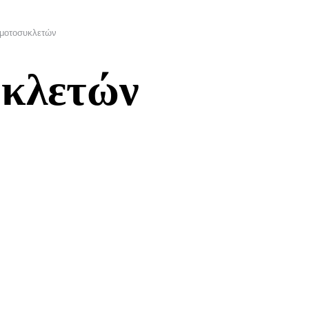
μοτοσυκλετών
υκλετών