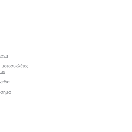
έχνη
ι μοτοσυκλέτες,
των
χέδια
όσημα