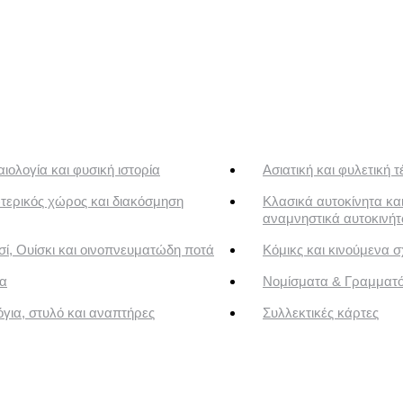
ιολογία και φυσική ιστορία
Ασιατική και φυλετική τ
τερικός χώρος και διακόσμηση
Κλασικά αυτοκίνητα κα
αναμνηστικά αυτοκινή
ί, Ουίσκι και οινοπνευματώδη ποτά
Κόμικς και κινούμενα σ
α
Νομίσματα & Γραμματ
για, στυλό και αναπτήρες
Συλλεκτικές κάρτες