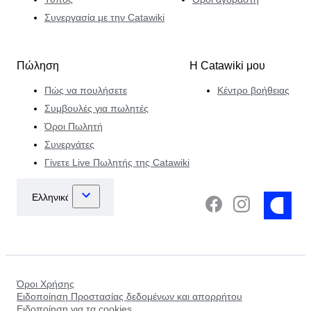
Συνεργασία με την Catawiki
Πώληση
Η Catawiki μου
Πώς να πουλήσετε
Κέντρο βοήθειας
Συμβουλές για πωλητές
Όροι Πωλητή
Συνεργάτες
Γίνετε Live Πωλητής της Catawiki
Όροι Χρήσης
Ειδοποίηση Προστασίας δεδομένων και απορρήτου
Ειδοποίηση για τα cookies