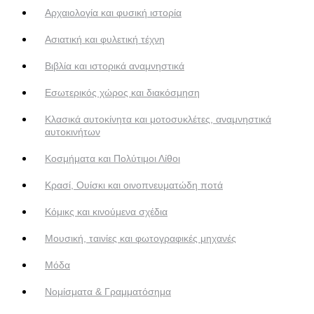
Αρχαιολογία και φυσική ιστορία
Ασιατική και φυλετική τέχνη
Βιβλία και ιστορικά αναμνηστικά
Εσωτερικός χώρος και διακόσμηση
Κλασικά αυτοκίνητα και μοτοσυκλέτες, αναμνηστικά
αυτοκινήτων
Κοσμήματα και Πολύτιμοι Λίθοι
Κρασί, Ουίσκι και οινοπνευματώδη ποτά
Κόμικς και κινούμενα σχέδια
Μουσική, ταινίες και φωτογραφικές μηχανές
Μόδα
Νομίσματα & Γραμματόσημα