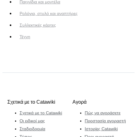
Παιχνίδια και μοντέλα
Ρολόγια, στυλό και αναπτήρες
Συλλεκτικές κάρτες
Τέχνη
Σχετικά με το Catawiki
Αγορά
Σχετικά με το Catawiki
Πώς να αγοράσετε
Οι ειδικοί μας
Προστασία αγοραστή
Σταδιοδρομία
Ιστορίες Catawiki
Τύπος
Όροι αγοραστή