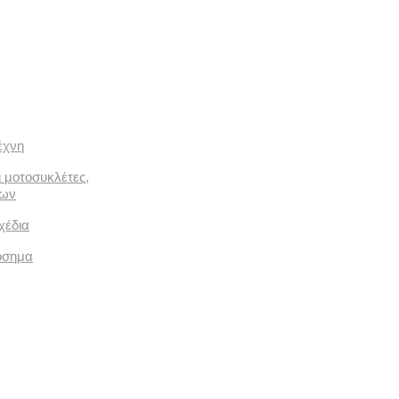
έχνη
ι μοτοσυκλέτες,
των
χέδια
όσημα