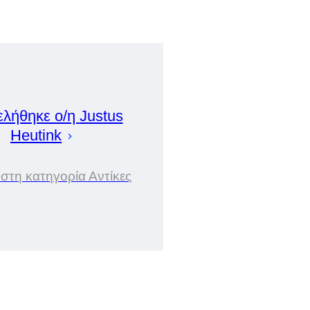
ελήθηκε ο/η
Justus
Heutink
 στη κατηγορία Αντίκες