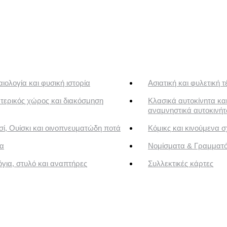
ιολογία και φυσική ιστορία
Ασιατική και φυλετική τ
τερικός χώρος και διακόσμηση
Κλασικά αυτοκίνητα κα
αναμνηστικά αυτοκινή
ί, Ουίσκι και οινοπνευματώδη ποτά
Κόμικς και κινούμενα σ
α
Νομίσματα & Γραμματ
για, στυλό και αναπτήρες
Συλλεκτικές κάρτες