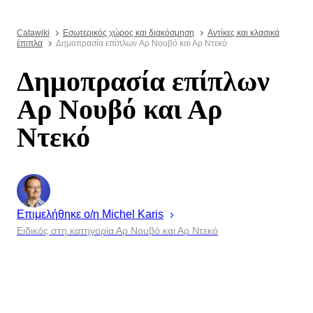
Catawiki
Εσωτερικός χώρος και διακόσμηση
Αντίκες και κλασικά
έπιπλα
Δημοπρασία επίπλων Aρ Νουβό και Αρ Ντεκό
Δημοπρασία επίπλων
Aρ Νουβό και Αρ
Ντεκό
Επιμελήθηκε ο/η
Michel
Karis
Ειδικός στη κατηγορία Αρ Νουβό και Αρ Ντεκό