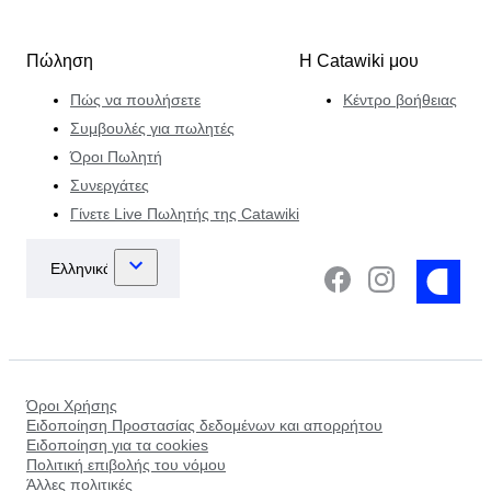
Πώληση
Η Catawiki μου
Πώς να πουλήσετε
Κέντρο βοήθειας
Συμβουλές για πωλητές
Όροι Πωλητή
Συνεργάτες
Γίνετε Live Πωλητής της Catawiki
Όροι Χρήσης
Ειδοποίηση Προστασίας δεδομένων και απορρήτου
Ειδοποίηση για τα cookies
Πολιτική επιβολής του νόμου
Άλλες πολιτικές