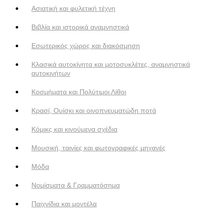
Ασιατική και φυλετική τέχνη
Βιβλία και ιστορικά αναμνηστικά
Εσωτερικός χώρος και διακόσμηση
Κλασικά αυτοκίνητα και μοτοσυκλέτες, αναμνηστικά
αυτοκινήτων
Κοσμήματα και Πολύτιμοι Λίθοι
Κρασί, Ουίσκι και οινοπνευματώδη ποτά
Κόμικς και κινούμενα σχέδια
Μουσική, ταινίες και φωτογραφικές μηχανές
Μόδα
Νομίσματα & Γραμματόσημα
Παιχνίδια και μοντέλα