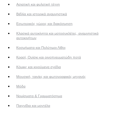
Ασιατική και φυλετική τέχνη
Βιβλία και ιστορικά αναμνηστικά
Εσωτερικός χώρος και διακόσμηση
Κλασικά αυτοκίνητα και μοτοσυκλέτες, αναμνηστικά
αυτοκινήτων
Κοσμήματα και Πολύτιμοι Λίθοι
Κρασί, Ουίσκι και οινοπνευματώδη ποτά
Κόμικς και κινούμενα σχέδια
Μουσική, ταινίες και φωτογραφικές μηχανές
Μόδα
Νομίσματα & Γραμματόσημα
Παιχνίδια και μοντέλα