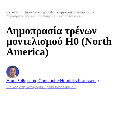
Catawiki
Παιχνίδια και μοντέλα
Τρενάκια μοντελισμού
Δημοπρασία τρένων μοντελισμού H0 (North America)
Δημοπρασία τρένων
μοντελισμού H0 (North
America)
Επιμελήθηκε ο/η
Christophe
Hendriks Franssen
Ειδικός στη κατηγορία Τρένα μοντελισμού