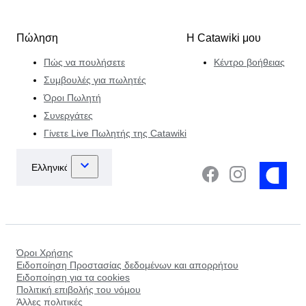
Πώληση
Η Catawiki μου
Πώς να πουλήσετε
Κέντρο βοήθειας
Συμβουλές για πωλητές
Όροι Πωλητή
Συνεργάτες
Γίνετε Live Πωλητής της Catawiki
Όροι Χρήσης
Ειδοποίηση Προστασίας δεδομένων και απορρήτου
Ειδοποίηση για τα cookies
Πολιτική επιβολής του νόμου
Άλλες πολιτικές