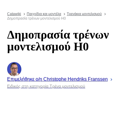
Catawiki
Παιχνίδια και μοντέλα
Τρενάκια μοντελισμού
Δημοπρασία τρένων μοντελισμού H0
Δημοπρασία τρένων
μοντελισμού H0
Επιμελήθηκε ο/η
Christophe
Hendriks Franssen
Ειδικός στη κατηγορία Τρένα μοντελισμού