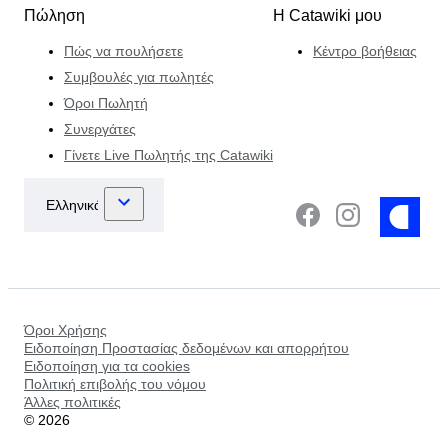
Πώληση
Η Catawiki μου
Πώς να πουλήσετε
Κέντρο βοήθειας
Συμβουλές για πωλητές
Όροι Πωλητή
Συνεργάτες
Γίνετε Live Πωλητής της Catawiki
Όροι Χρήσης
Ειδοποίηση Προστασίας δεδομένων και απορρήτου
Ειδοποίηση για τα cookies
Πολιτική επιβολής του νόμου
Άλλες πολιτικές
©
2026