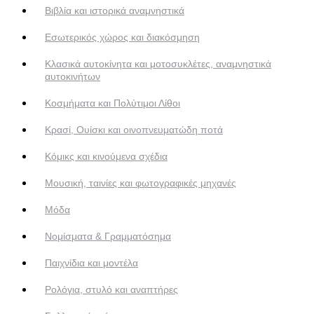
Βιβλία και ιστορικά αναμνηστικά
Εσωτερικός χώρος και διακόσμηση
Κλασικά αυτοκίνητα και μοτοσυκλέτες, αναμνηστικά
αυτοκινήτων
Κοσμήματα και Πολύτιμοι Λίθοι
Κρασί, Ουίσκι και οινοπνευματώδη ποτά
Κόμικς και κινούμενα σχέδια
Μουσική, ταινίες και φωτογραφικές μηχανές
Μόδα
Νομίσματα & Γραμματόσημα
Παιχνίδια και μοντέλα
Ρολόγια, στυλό και αναπτήρες