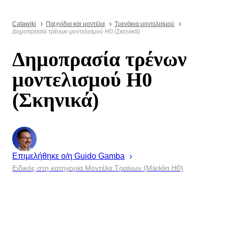
Catawiki
Παιχνίδια και μοντέλα
Τρενάκια μοντελισμού
Δημοπρασία τρένων μοντελισμού H0 (Σκηνικά)
Δημοπρασία τρένων
μοντελισμού H0
(Σκηνικά)
Επιμελήθηκε ο/η
Guido
Gamba
Ειδικός στη κατηγορία Μοντέλα Τραίνων (Märklin H0)