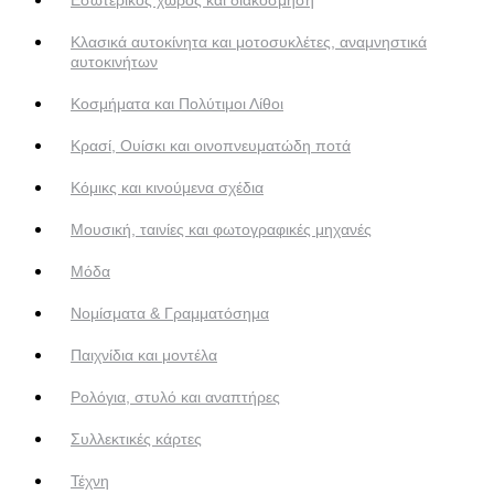
Κλασικά αυτοκίνητα και μοτοσυκλέτες, αναμνηστικά
αυτοκινήτων
Κοσμήματα και Πολύτιμοι Λίθοι
Κρασί, Ουίσκι και οινοπνευματώδη ποτά
Κόμικς και κινούμενα σχέδια
Μουσική, ταινίες και φωτογραφικές μηχανές
Μόδα
Νομίσματα & Γραμματόσημα
Παιχνίδια και μοντέλα
Ρολόγια, στυλό και αναπτήρες
Συλλεκτικές κάρτες
Τέχνη