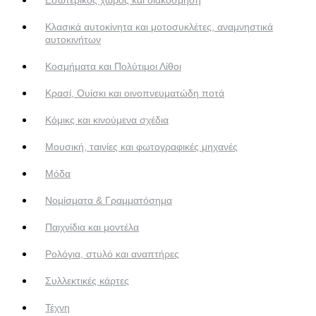
Κλασικά αυτοκίνητα και μοτοσυκλέτες, αναμνηστικά
αυτοκινήτων
Κοσμήματα και Πολύτιμοι Λίθοι
Κρασί, Ουίσκι και οινοπνευματώδη ποτά
Κόμικς και κινούμενα σχέδια
Μουσική, ταινίες και φωτογραφικές μηχανές
Μόδα
Νομίσματα & Γραμματόσημα
Παιχνίδια και μοντέλα
Ρολόγια, στυλό και αναπτήρες
Συλλεκτικές κάρτες
Τέχνη