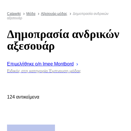
Catawiki
Μόδα
Αξεσουάρ μόδας
Δημοπρασία ανδρικών
αξεσουάρ
Δημοπρασία ανδρικών
αξεσουάρ
Επιμελήθηκε ο/η
Imee
Montbord
Ειδικός στη κατηγορία Έμπνευση μόδας
124 αντικείμενα