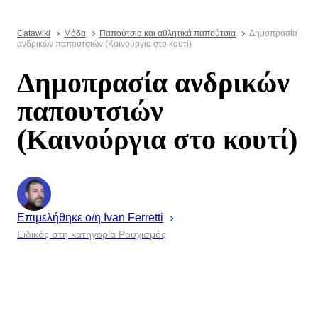
Catawiki
Μόδα
Παπούτσια και αθλητικά παπούτσια
Δημοπρασία
ανδρικών παπουτσιών (Καινούργια στο κουτί)
Δημοπρασία ανδρικών
παπουτσιών
(Καινούργια στο κουτί)
Επιμελήθηκε ο/η
Ivan
Ferretti
Ειδικός στη κατηγορία Ρουχισμός