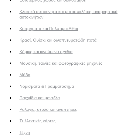
Κλασικά αυτοκίνητα και μοτοσυκλέτες, αναμνηστικά
αυτοκινήτων
Κοσμήματα και Πολύτιμοι Λίθοι
Κρασί, Ουίσκι και οινοπνευματώδη ποτά
Κόμικς και κινούμενα σχέδια
Μουσική, ταινίες και φωτογραφικές μηχανές
Μόδα
Νομίσματα & Γραμματόσημα
Παιχνίδια και μοντέλα
Ρολόγια, στυλό και αναπτήρες
Συλλεκτικές κάρτες
Τέχνη