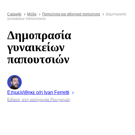
Catawiki
Μόδα
Παπούτσια και αθλητικά παπούτσια
Δημοπρασία
γυναικείων παπουτσιών
Δημοπρασία
γυναικείων
παπουτσιών
Επιμελήθηκε ο/η
Ivan
Ferretti
Ειδικός στη κατηγορία Ρουχισμός