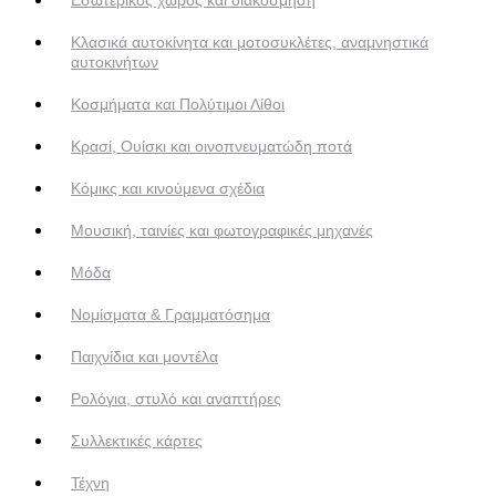
Κλασικά αυτοκίνητα και μοτοσυκλέτες, αναμνηστικά
αυτοκινήτων
Κοσμήματα και Πολύτιμοι Λίθοι
Κρασί, Ουίσκι και οινοπνευματώδη ποτά
Κόμικς και κινούμενα σχέδια
Μουσική, ταινίες και φωτογραφικές μηχανές
Μόδα
Νομίσματα & Γραμματόσημα
Παιχνίδια και μοντέλα
Ρολόγια, στυλό και αναπτήρες
Συλλεκτικές κάρτες
Τέχνη