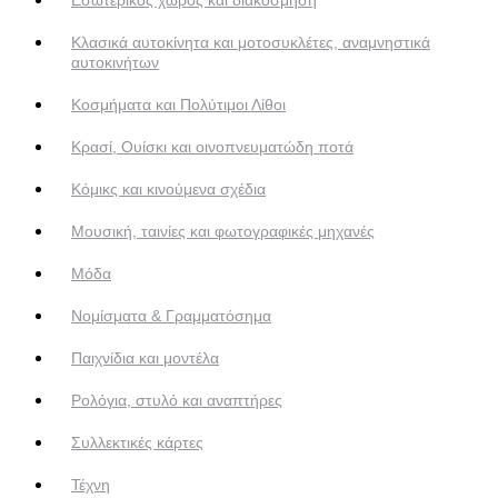
Κλασικά αυτοκίνητα και μοτοσυκλέτες, αναμνηστικά
αυτοκινήτων
Κοσμήματα και Πολύτιμοι Λίθοι
Κρασί, Ουίσκι και οινοπνευματώδη ποτά
Κόμικς και κινούμενα σχέδια
Μουσική, ταινίες και φωτογραφικές μηχανές
Μόδα
Νομίσματα & Γραμματόσημα
Παιχνίδια και μοντέλα
Ρολόγια, στυλό και αναπτήρες
Συλλεκτικές κάρτες
Τέχνη