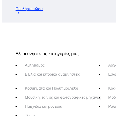
Πουλήστε τώρα
Εξερευνήστε τις κατηγορίες μας
Αθλητισμός
Αρχα
Βιβλία και ιστορικά αναμνηστικά
Εσω
Κοσμήματα και Πολύτιμοι Λίθοι
Κρασ
Μουσική, ταινίες και φωτογραφικές μηχανές
Μόδ
Παιχνίδια και μοντέλα
Ρολό
Τέχνη