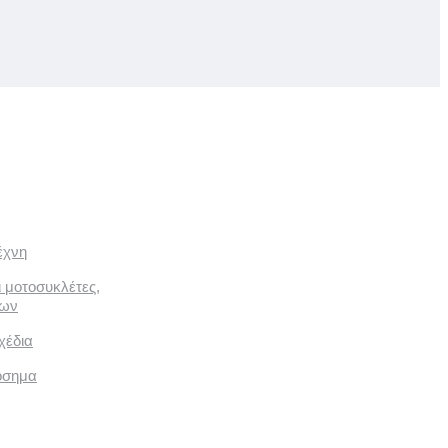
έχνη
ι μοτοσυκλέτες,
των
χέδια
όσημα