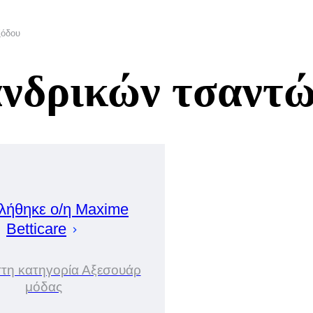
ξόδου
νδρικών τσαντώ
λήθηκε ο/η
Maxime
Betticare
στη κατηγορία Αξεσουάρ
μόδας