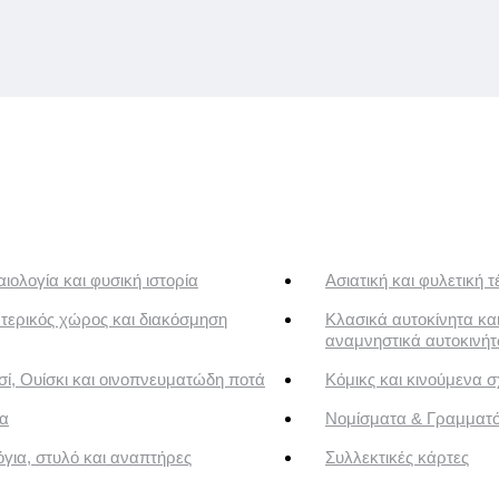
ιολογία και φυσική ιστορία
Ασιατική και φυλετική τ
τερικός χώρος και διακόσμηση
Κλασικά αυτοκίνητα κα
αναμνηστικά αυτοκινή
ί, Ουίσκι και οινοπνευματώδη ποτά
Κόμικς και κινούμενα σ
α
Νομίσματα & Γραμματ
για, στυλό και αναπτήρες
Συλλεκτικές κάρτες