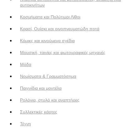
αυτοκινήτων
Κοσμήματα και Πολύτιμοι Λίθοι
Κρασί, Ουίσκι και οινοπνευματώδη ποτά
Κόμικς και κινούμενα σχέδια
Μουσική, ταινίες και φωτογραφικές μηχανές
Μόδα
Νομίσματα & Γραμματόσημα
Παιχνίδια και μοντέλα
Ρολόγια, στυλό και αναπτήρες
Συλλεκτικές κάρτες
Τέχνη