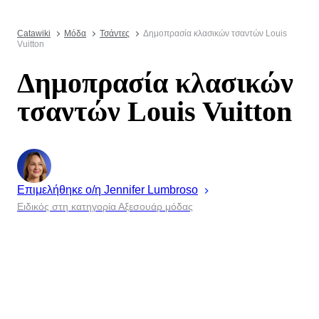
Catawiki
Μόδα
Τσάντες
Δημοπρασία κλασικών τσαντών Louis
Vuitton
Δημοπρασία κλασικών
τσαντών Louis Vuitton
Επιμελήθηκε ο/η
Jennifer
Lumbroso
Ειδικός στη κατηγορία Αξεσουάρ μόδας