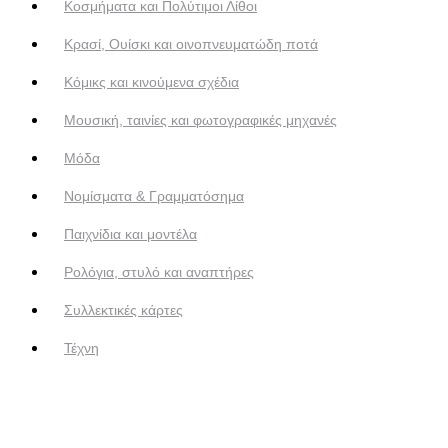
Κοσμήματα και Πολύτιμοι Λίθοι
Κρασί, Ουίσκι και οινοπνευματώδη ποτά
Κόμικς και κινούμενα σχέδια
Μουσική, ταινίες και φωτογραφικές μηχανές
Μόδα
Νομίσματα & Γραμματόσημα
Παιχνίδια και μοντέλα
Ρολόγια, στυλό και αναπτήρες
Συλλεκτικές κάρτες
Τέχνη