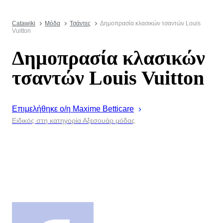
Catawiki
Μόδα
Τσάντες
Δημοπρασία κλασικών τσαντών Louis
Vuitton
Δημοπρασία κλασικών
τσαντών Louis Vuitton
Επιμελήθηκε ο/η
Maxime
Betticare
Ειδικός στη κατηγορία Αξεσουάρ μόδας