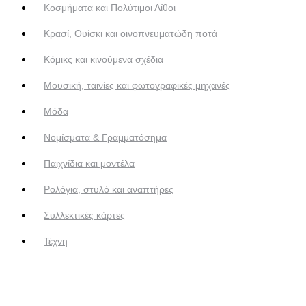
Κοσμήματα και Πολύτιμοι Λίθοι
Κρασί, Ουίσκι και οινοπνευματώδη ποτά
Κόμικς και κινούμενα σχέδια
Μουσική, ταινίες και φωτογραφικές μηχανές
Μόδα
Νομίσματα & Γραμματόσημα
Παιχνίδια και μοντέλα
Ρολόγια, στυλό και αναπτήρες
Συλλεκτικές κάρτες
Τέχνη