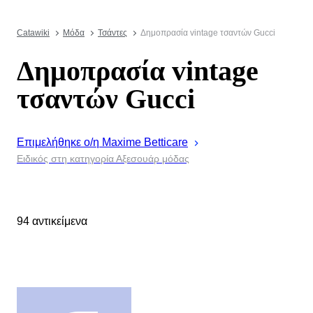
Catawiki
Μόδα
Τσάντες
Δημοπρασία vintage τσαντών Gucci
Δημοπρασία vintage
τσαντών Gucci
Επιμελήθηκε ο/η
Maxime
Betticare
Ειδικός στη κατηγορία Αξεσουάρ μόδας
94 αντικείμενα