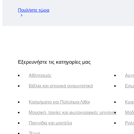
Πουλήστε τώρα
Εξερευνήστε τις κατηγορίες μας
Αθλητισμός
Αρχα
Βιβλία και ιστορικά αναμνηστικά
Εσω
Κοσμήματα και Πολύτιμοι Λίθοι
Κρασ
Μουσική, ταινίες και φωτογραφικές μηχανές
Μόδ
Παιχνίδια και μοντέλα
Ρολό
Τέχνη