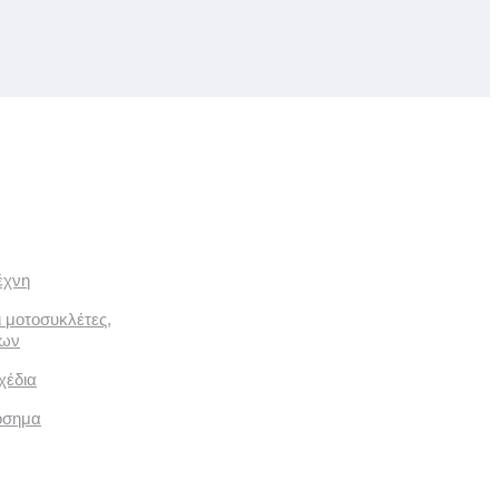
έχνη
ι μοτοσυκλέτες,
των
χέδια
όσημα