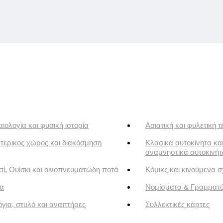
ιολογία και φυσική ιστορία
Ασιατική και φυλετική τ
τερικός χώρος και διακόσμηση
Κλασικά αυτοκίνητα κα
αναμνηστικά αυτοκινή
ί, Ουίσκι και οινοπνευματώδη ποτά
Κόμικς και κινούμενα σ
α
Νομίσματα & Γραμματ
για, στυλό και αναπτήρες
Συλλεκτικές κάρτες