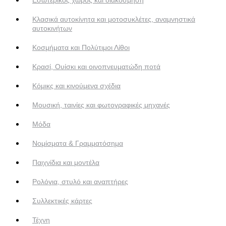
Κλασικά αυτοκίνητα και μοτοσυκλέτες, αναμνηστικά
αυτοκινήτων
Κοσμήματα και Πολύτιμοι Λίθοι
Κρασί, Ουίσκι και οινοπνευματώδη ποτά
Κόμικς και κινούμενα σχέδια
Μουσική, ταινίες και φωτογραφικές μηχανές
Μόδα
Νομίσματα & Γραμματόσημα
Παιχνίδια και μοντέλα
Ρολόγια, στυλό και αναπτήρες
Συλλεκτικές κάρτες
Τέχνη