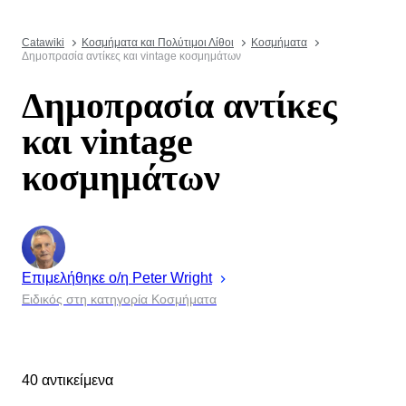
Catawiki
Κοσμήματα και Πολύτιμοι Λίθοι
Κοσμήματα
Δημοπρασία αντίκες και vintage κοσμημάτων
Δημοπρασία αντίκες
και vintage
κοσμημάτων
Επιμελήθηκε ο/η
Peter
Wright
Ειδικός στη κατηγορία Κοσμήματα
40 αντικείμενα