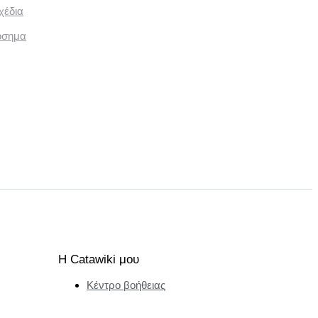
χέδια
όσημα
Η Catawiki μου
Κέντρο βοήθειας