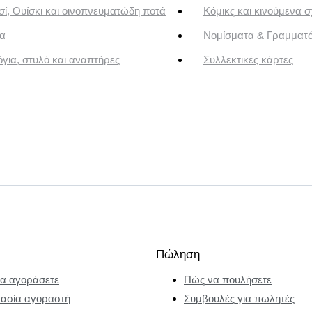
ί, Ουίσκι και οινοπνευματώδη ποτά
Κόμικς και κινούμενα σ
α
Νομίσματα & Γραμματ
για, στυλό και αναπτήρες
Συλλεκτικές κάρτες
Πώληση
α αγοράσετε
Πώς να πουλήσετε
ασία αγοραστή
Συμβουλές για πωλητές