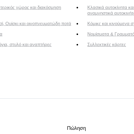
τερικός χώρος και διακόσμηση
Κλασικά αυτοκίνητα κα
αναμνηστικά αυτοκινή
ί, Ουίσκι και οινοπνευματώδη ποτά
Κόμικς και κινούμενα σ
α
Νομίσματα & Γραμματ
για, στυλό και αναπτήρες
Συλλεκτικές κάρτες
Πώληση