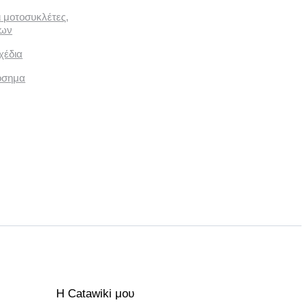
ι μοτοσυκλέτες,
των
χέδια
όσημα
Η Catawiki μου