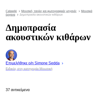
Catawiki
Μουσική, ταινίες και φωτογραφικές μηχανές
Μουσικά
όργανα
Δημοπρασία ακουστικών κιθάρων
Δημοπρασία
ακουστικών κιθάρων
Επιμελήθηκε ο/η
Simone
Sedda
Ειδικός στη κατηγορία Μουσική
37 αντικείμενα