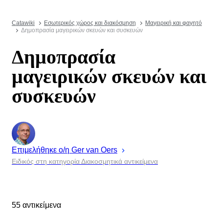
Catawiki
Εσωτερικός χώρος και διακόσμηση
Μαγειρική και φαγητό
Δημοπρασία μαγειρικών σκευών και συσκευών
Δημοπρασία
μαγειρικών σκευών και
συσκευών
Επιμελήθηκε ο/η
Ger
van Oers
Ειδικός στη κατηγορία Διακοσμητικά αντικείμενα
55 αντικείμενα