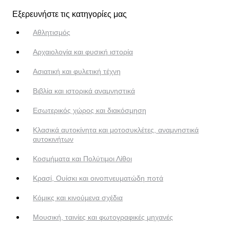
Εξερευνήστε τις κατηγορίες μας
Αθλητισμός
Αρχαιολογία και φυσική ιστορία
Ασιατική και φυλετική τέχνη
Βιβλία και ιστορικά αναμνηστικά
Εσωτερικός χώρος και διακόσμηση
Κλασικά αυτοκίνητα και μοτοσυκλέτες, αναμνηστικά
αυτοκινήτων
Κοσμήματα και Πολύτιμοι Λίθοι
Κρασί, Ουίσκι και οινοπνευματώδη ποτά
Κόμικς και κινούμενα σχέδια
Μουσική, ταινίες και φωτογραφικές μηχανές