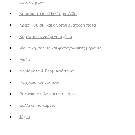
αυτοκινήτων
Κοσμήματα και Πολύτιμοι Λίθοι
Κρασί, Ουίσκι και οινοπνευματώδη ποτά
Κόμικς και κινούμενα σχέδια
Μουσική, ταινίες και φωτογραφικές μηχανές
Μόδα
Νομίσματα & Γραμματόσημα
Παιχνίδια και μοντέλα
Ρολόγια, στυλό και αναπτήρες
Συλλεκτικές κάρτες
Τέχνη