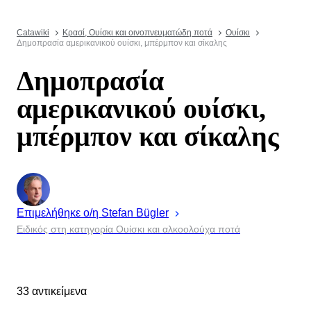
Catawiki
Κρασί, Ουίσκι και οινοπνευματώδη ποτά
Ουίσκι
Δημοπρασία αμερικανικού ουίσκι, μπέρμπον και σίκαλης
Δημοπρασία
αμερικανικού ουίσκι,
μπέρμπον και σίκαλης
Επιμελήθηκε ο/η
Stefan
Bügler
Ειδικός στη κατηγορία Ουίσκι και αλκοολούχα ποτά
33 αντικείμενα