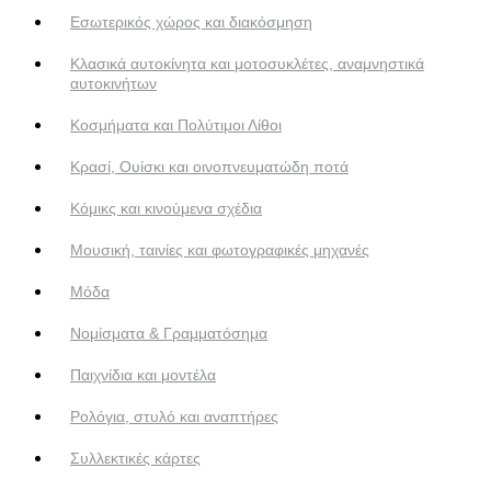
Εσωτερικός χώρος και διακόσμηση
Κλασικά αυτοκίνητα και μοτοσυκλέτες, αναμνηστικά
αυτοκινήτων
Κοσμήματα και Πολύτιμοι Λίθοι
Κρασί, Ουίσκι και οινοπνευματώδη ποτά
Κόμικς και κινούμενα σχέδια
Μουσική, ταινίες και φωτογραφικές μηχανές
Μόδα
Νομίσματα & Γραμματόσημα
Παιχνίδια και μοντέλα
Ρολόγια, στυλό και αναπτήρες
Συλλεκτικές κάρτες