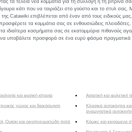
ς τα τέλεια νέα κομμάτια για τη συλλογή ή τη βιτρίνα σ
γουρα κάτι που να ταιριάζει στο γούστο και το στυλ σας
της Catawiki επιβλέπεται από έναν από τους ειδικούς μας
 προσφέρετε τα κομμάτια σας σε ενθουσιώδεις πλειοδότες.
 τα ιδιαίτερα κοσμήματα σας σε εκατομμύρια πιθανούς αγο
ή να υποβάλετε προσφορά σε ένα ευρύ φάσμα πραγματικά
ιολογία και φυσική ιστορία
Ασιατική και φυλετική τ
τερικός χώρος και διακόσμηση
Κλασικά αυτοκίνητα κα
αναμνηστικά αυτοκινή
ί, Ουίσκι και οινοπνευματώδη ποτά
Κόμικς και κινούμενα σ
α
Νομίσματα & Γραμματ