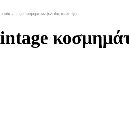
ρασία vintage κοσμημάτων (ενιαίος πωλητής)
intage κοσμημάτ