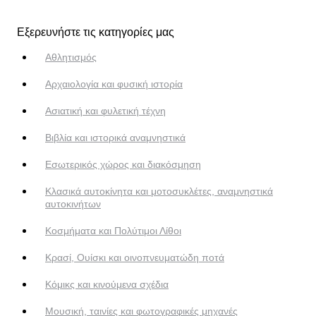
Εξερευνήστε τις κατηγορίες μας
Αθλητισμός
Αρχαιολογία και φυσική ιστορία
Ασιατική και φυλετική τέχνη
Βιβλία και ιστορικά αναμνηστικά
Εσωτερικός χώρος και διακόσμηση
Κλασικά αυτοκίνητα και μοτοσυκλέτες, αναμνηστικά
αυτοκινήτων
Κοσμήματα και Πολύτιμοι Λίθοι
Κρασί, Ουίσκι και οινοπνευματώδη ποτά
Κόμικς και κινούμενα σχέδια
Μουσική, ταινίες και φωτογραφικές μηχανές