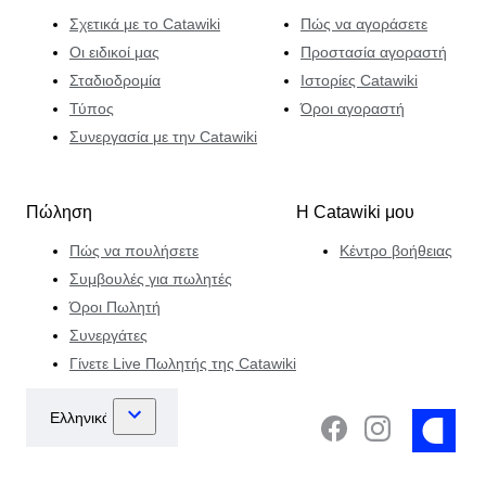
Σχετικά με το Catawiki
Πώς να αγοράσετε
Οι ειδικοί μας
Προστασία αγοραστή
Σταδιοδρομία
Ιστορίες Catawiki
Τύπος
Όροι αγοραστή
Συνεργασία με την Catawiki
Πώληση
Η Catawiki μου
Πώς να πουλήσετε
Κέντρο βοήθειας
Συμβουλές για πωλητές
Όροι Πωλητή
Συνεργάτες
Γίνετε Live Πωλητής της Catawiki