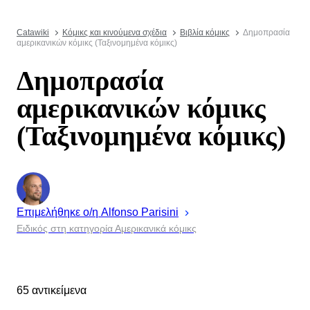
Catawiki
Κόμικς και κινούμενα σχέδια
Βιβλία κόμικς
Δημοπρασία
αμερικανικών κόμικς (Ταξινομημένα κόμικς)
Δημοπρασία
αμερικανικών κόμικς
(Ταξινομημένα κόμικς)
Επιμελήθηκε ο/η
Alfonso
Parisini
Ειδικός στη κατηγορία Αμερικανικά κόμικς
65 αντικείμενα