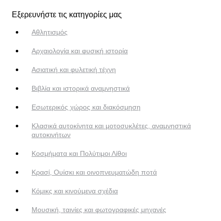
Εξερευνήστε τις κατηγορίες μας
Αθλητισμός
Αρχαιολογία και φυσική ιστορία
Ασιατική και φυλετική τέχνη
Βιβλία και ιστορικά αναμνηστικά
Εσωτερικός χώρος και διακόσμηση
Κλασικά αυτοκίνητα και μοτοσυκλέτες, αναμνηστικά
αυτοκινήτων
Κοσμήματα και Πολύτιμοι Λίθοι
Κρασί, Ουίσκι και οινοπνευματώδη ποτά
Κόμικς και κινούμενα σχέδια
Μουσική, ταινίες και φωτογραφικές μηχανές