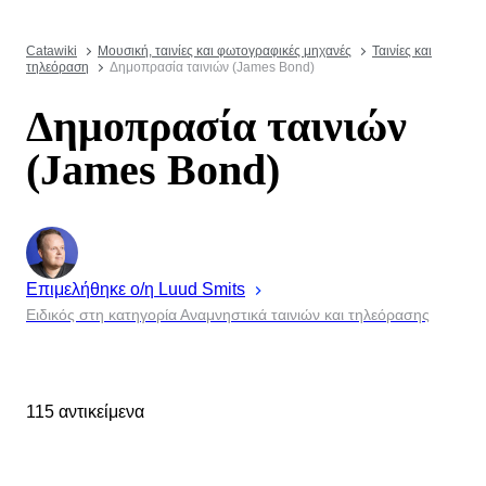
Catawiki
Μουσική, ταινίες και φωτογραφικές μηχανές
Ταινίες και
τηλεόραση
Δημοπρασία ταινιών (James Bond)
Δημοπρασία ταινιών
(James Bond)
Επιμελήθηκε ο/η
Luud
Smits
Ειδικός στη κατηγορία Αναμνηστικά ταινιών και τηλεόρασης
115 αντικείμενα