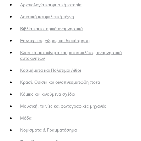
Αρχαιολογία και φυσική ιστορία
Ασιατική και φυλετική τέχνη
Βιβλία και ιστορικά αναμνηστικά
Εσωτερικός χώρος και διακόσμηση
Κλασικά αυτοκίνητα και μοτοσυκλέτες, αναμνηστικά
αυτοκινήτων
Κοσμήματα και Πολύτιμοι Λίθοι
Κρασί, Ουίσκι και οινοπνευματώδη ποτά
Κόμικς και κινούμενα σχέδια
Μουσική, ταινίες και φωτογραφικές μηχανές
Μόδα
Νομίσματα & Γραμματόσημα