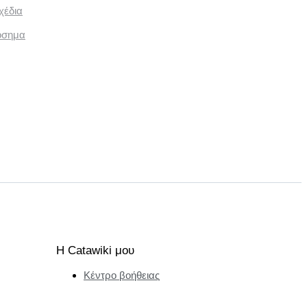
χέδια
όσημα
Η Catawiki μου
Κέντρο βοήθειας