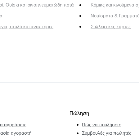
ί, Ουίσκι και οινοπνευματώδη ποτά
Κόμικς και κινούμενα σ
α
Νομίσματα & Γραμματ
για, στυλό και αναπτήρες
Συλλεκτικές κάρτες
Πώληση
α αγοράσετε
Πώς να πουλήσετε
ασία αγοραστή
Συμβουλές για πωλητές