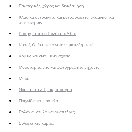
Εσωτερικός χώρος και διακόσμηση
Κλασικά αυτοκίνητα και μοτοσυκλέτες, αναμνηστικά
αυτοκινήτων
Κοσμήματα και Πολύτιμοι Λίθοι
Κρασί, Ουίσκι και οινοπνευματώδη ποτά
Κόμικς και κινούμενα σχέδια
Μουσική, ταινίες και φωτογραφικές μηχανές
Μόδα
Νομίσματα & Γραμματόσημα
Παιχνίδια και μοντέλα
Ρολόγια, στυλό και αναπτήρες
Συλλεκτικές κάρτες