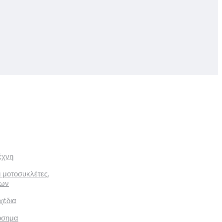
έχνη
ι μοτοσυκλέτες,
των
χέδια
όσημα