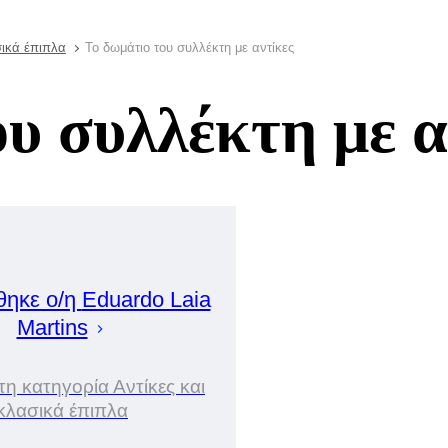
σικά έπιπλα
Το δωμάτιο του συλλέκτη με αντίκες
υ συλλέκτη με α
θηκε ο/η
Eduardo Laia
Martins
τη κατηγορία Αντίκες και
κλασικά έπιπλα