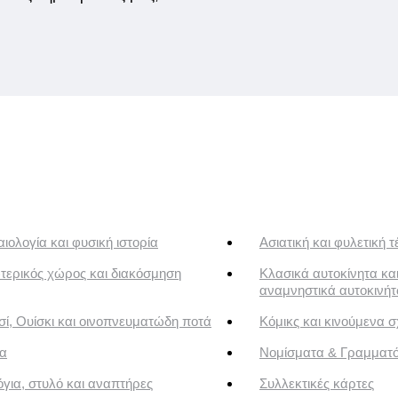
ιολογία και φυσική ιστορία
Ασιατική και φυλετική τ
τερικός χώρος και διακόσμηση
Κλασικά αυτοκίνητα κα
αναμνηστικά αυτοκινή
ί, Ουίσκι και οινοπνευματώδη ποτά
Κόμικς και κινούμενα σ
α
Νομίσματα & Γραμματ
για, στυλό και αναπτήρες
Συλλεκτικές κάρτες