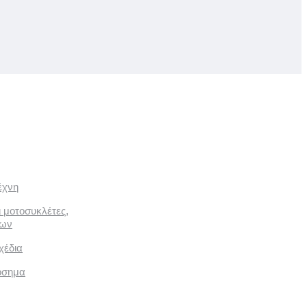
έχνη
ι μοτοσυκλέτες,
των
χέδια
όσημα