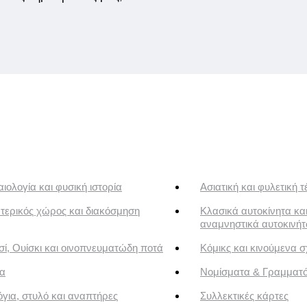
ιολογία και φυσική ιστορία
Ασιατική και φυλετική τ
τερικός χώρος και διακόσμηση
Κλασικά αυτοκίνητα κα
αναμνηστικά αυτοκινή
ί, Ουίσκι και οινοπνευματώδη ποτά
Κόμικς και κινούμενα σ
α
Νομίσματα & Γραμματ
για, στυλό και αναπτήρες
Συλλεκτικές κάρτες