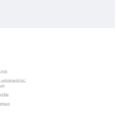
έχνη
ι μοτοσυκλέτες,
των
χέδια
όσημα