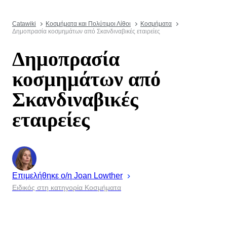
Catawiki
Κοσμήματα και Πολύτιμοι Λίθοι
Κοσμήματα
Δημοπρασία κοσμημάτων από Σκανδιναβικές εταιρείες
Δημοπρασία
κοσμημάτων από
Σκανδιναβικές
εταιρείες
Επιμελήθηκε ο/η
Joan
Lowther
Ειδικός στη κατηγορία Κοσμήματα