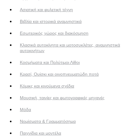
Ασιατική και φυλετική τέχνη
Βιβλία και ιστορικά αναμνηστικά
Εσωτερικός χώρος και διακόσμηση
Κλασικά αυτοκίνητα και μοτοσυκλέτες, αναμνηστικά
αυτοκινήτων
Κοσμήματα και Πολύτιμοι Λίθοι
Κρασί, Ουίσκι και οινοπνευματώδη ποτά
Κόμικς και κινούμενα σχέδια
Μουσική, ταινίες και φωτογραφικές μηχανές
Μόδα
Νομίσματα & Γραμματόσημα
Παιχνίδια και μοντέλα