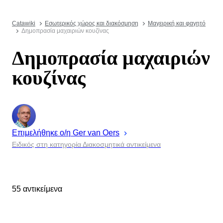
Catawiki
Εσωτερικός χώρος και διακόσμηση
Μαγειρική και φαγητό
Δημοπρασία μαχαιριών κουζίνας
Δημοπρασία μαχαιριών
κουζίνας
Επιμελήθηκε ο/η
Ger
van Oers
Ειδικός στη κατηγορία Διακοσμητικά αντικείμενα
55 αντικείμενα